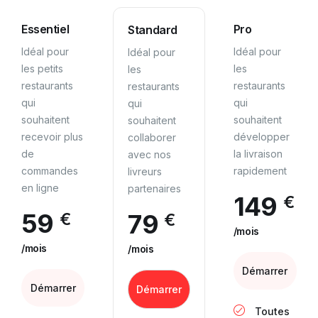
Essentiel
Pro
Standard
Idéal pour
Idéal pour
Idéal pour
les petits
les
les
restaurants
restaurants
restaurants
qui
qui
qui
souhaitent
souhaitent
souhaitent
recevoir plus
développer
collaborer
de
la livraison
avec nos
commandes
rapidement
livreurs
en ligne
partenaires
149
€
59
€
79
€
/mois
/mois
/mois
Démarrer
Démarrer
Démarrer
Toutes