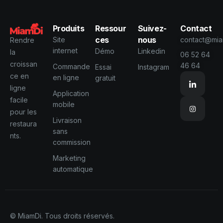
Produits
Ressour
Suivez-
Contact
ces
nous
Site
contact@miam
Rendre
internet
Démo
Linkedin
la
06 52 64
croissan
46 64
Commande
Essai
Instagram
ce en
en ligne
gratuit
ligne
Application
facile
mobile
pour les
Livraison
restaura
sans
nts.
commission
Marketing
automatique
© MiamDi. Tous droits réservés.